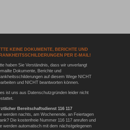
ITTE KEINE DOKUMENTE, BERICHTE UND
RANKHEITSSCHILDERUNGEN PER E-MAIL!
tte haben Sie Verständnis, dass wir unverlangt
emailte Dokumente, Berichte und
rankheitsschilderungen auf diesem Wege NICHT
earbeiten und NICHT beantworten können.
es ist uns aus Datenschutzgründen leider nicht
stattet.
ztlicher Bereitschaftsdienst 116 117
ie werden nachts, am Wochenende, an Feiertagen
rank? Die kostenfreie Nummer 116 117 anrufen und
ie werden automatisch mit dem nächstgelegenen